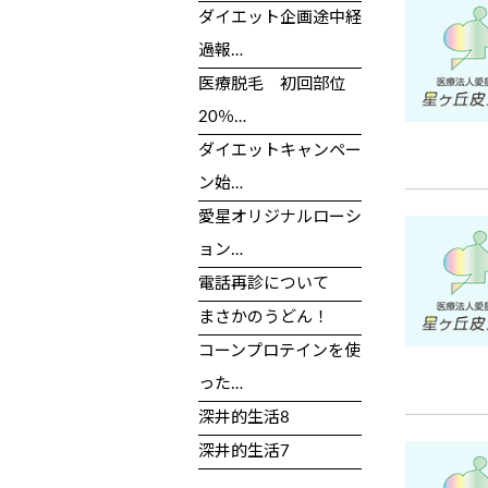
ダイエット企画途中経
過報…
医療脱毛 初回部位
20％…
ダイエットキャンペー
ン始…
愛星オリジナルローシ
ョン…
電話再診について
まさかのうどん！
コーンプロテインを使
った…
深井的生活8
深井的生活7